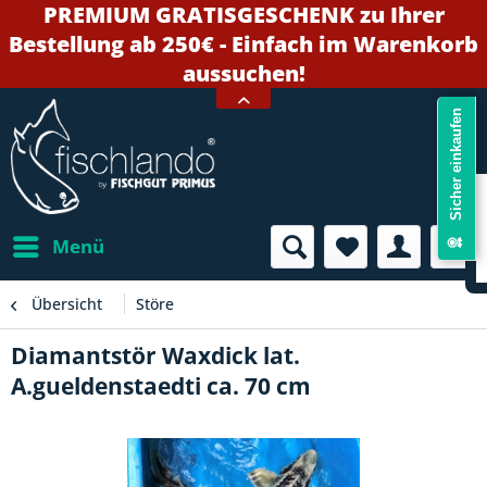
PREMIUM GRATISGESCHENK zu Ihrer
Bestellung ab 250€ - Einfach im Warenkorb
aussuchen!
Sicher einkaufen
Menü
Übersicht
Störe
Diamantstör Waxdick lat.
A.gueldenstaedti ca. 70 cm