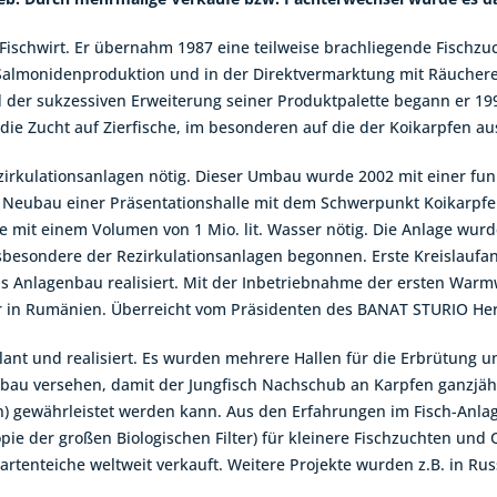
 Fischwirt. Er übernahm 1987 eine teilweise brachliegende Fischzuc
almonidenproduktion und in der Direktvermarktung mit Räucherei.
d der sukzessiven Erweiterung seiner Produktpalette begann er 19
die Zucht auf Zierfische, im besonderen auf die der Koikarpfen au
rkulationsanlagen nötig. Dieser Umbau wurde 2002 mit einer funk
n Neubau einer Präsentationshalle mit dem Schwerpunkt Koikarpfe
 mit einem Volumen von 1 Mio. lit. Wasser nötig. Die Anlage wurd
besondere der Rezirkulationsanlagen begonnen. Erste Kreislauf
 Anlagenbau realisiert. Mit der Inbetriebnahme der ersten Warmw
r in Rumänien. Überreicht vom Präsidenten des BANAT STURIO Herr
nt und realisiert. Es wurden mehrere Hallen für die Erbrütung 
nbau versehen, damit der Jungfisch Nachschub an Karpfen ganzjäh
 gewährleistet werden kann. Aus den Erfahrungen im Fisch-Anlag
opie der großen Biologischen Filter) für kleinere Fischzuchten un
rtenteiche weltweit verkauft. Weitere Projekte wurden z.B. in Russ