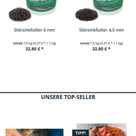
Störsinkfutter 4,5 mm
Spezial Koifutter Primus+ 6
mm
Inhalt
7.5 kg
(4,37 € * / 1 kg)
Inhalt
10 Liter
(6,25 € * / 1 Liter)
32,80 € *
62,50 € *
UNSERE TOP-SELLER
TIPP!