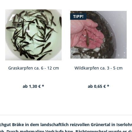
TIPP!
TIPP!
Wildkarpfen ca. 3 - 5 cm
Spiegelkarpfen ca. 4 - 7 cm
ab 0,65 € *
ab 0,69 € *
hgut Bräke in dem landschaftlich reizvollen Grünertal in Iserlo
etrieb. Durch mehrmalige Verkäufe bzw. Pächterwechsel wurde es 