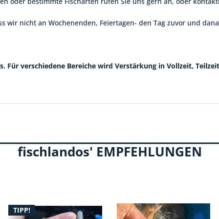
 oder bestimmte Fischarten rufen Sie uns gern an, oder kontakti
ass wir nicht an Wochenenden, Feiertagen- den Tag zuvor und da
. Für verschiedene Bereiche wird Verstärkung in Vollzeit, Teilzei
fischlandos' EMPFEHLUNGEN