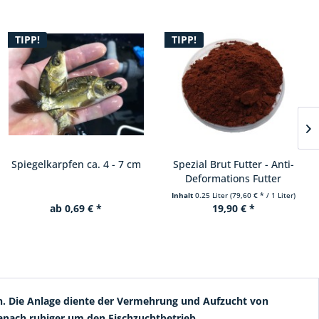
TIPP!
TIPP!
Spezial Brut Futter - Anti-
Koi Brut fressfähig 150 St.
Deformations Futter
Inhalt
0.25 Liter
(79,60 € * / 1 Liter)
Inhalt
150 Stück
(0,33 € * / 1 Stück)
19,90 € *
49,90 € *
hn. Die Anlage diente der Vermehrung und Aufzucht von
danach ruhiger um den Fischzuchtbetrieb.