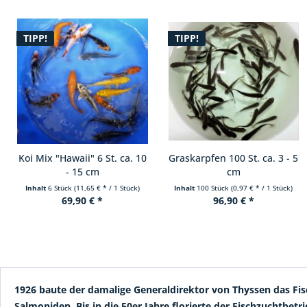
TIPP!
Graskarpfen 100 St. ca. 3 - 5
Graskarpfen ca. 6 - 12 cm
cm
Inhalt
100 Stück
(0,97 € * / 1 Stück)
96,90 € *
ab 1,30 € *
1926 baute der damalige Generaldirektor von Thyssen das Fisc
Salmoniden. Bis in die 50er Jahre florierte der Fischzuchtb