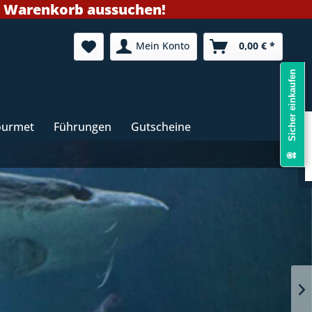
m Warenkorb aussuchen!
Mein Konto
0,00 € *
Sicher einkaufen
ourmet
Führungen
Gutscheine