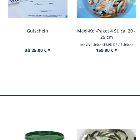
Maxi-Koi-Paket 4 St. ca. 20 -
Störsinkfutter 6 mm
25 cm
Inhalt
4 Stück
(39,98 € * / 1 Stück)
Inhalt
7.5 kg
(4,37 € * / 1 kg)
159,90 € *
32,80 € *