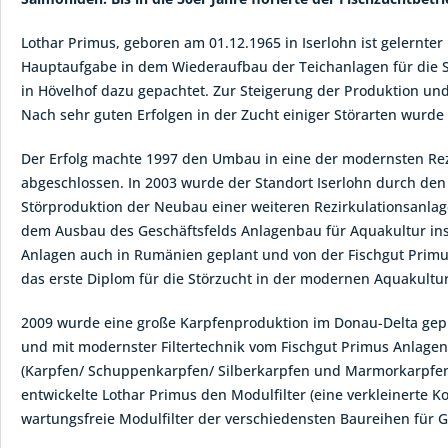
Lothar Primus, geboren am 01.12.1965 in Iserlohn ist gelernter
Hauptaufgabe in dem Wiederaufbau der Teichanlagen für die S
in Hövelhof dazu gepachtet. Zur Steigerung der Produktion un
Nach sehr guten Erfolgen in der Zucht einiger Störarten wurde 
Der Erfolg machte 1997 den Umbau in eine der modernsten Rezi
abgeschlossen. In 2003 wurde der Standort Iserlohn durch de
Störproduktion der Neubau einer weiteren Rezirkulationsanlage
dem Ausbau des Geschäftsfelds Anlagenbau für Aquakultur ins
Anlagen auch in Rumänien geplant und von der Fischgut Primus
das erste Diplom für die Störzucht in der modernen Aquakultu
2009 wurde eine große Karpfenproduktion im Donau-Delta gepla
und mit modernster Filtertechnik vom Fischgut Primus Anlage
(Karpfen/ Schuppenkarpfen/ Silberkarpfen und Marmorkarpfen)
entwickelte Lothar Primus den Modulfilter (eine verkleinerte K
wartungsfreie Modulfilter der verschiedensten Baureihen für Ga