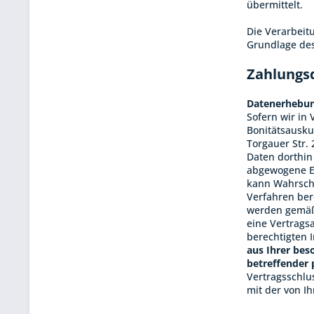
übermittelt.
Die Verarbeit
Grundlage des 
Zahlungs
Datenerhebun
Sofern wir in 
Bonitätsausku
Torgauer Str. 
Daten dorthin
abgewogene En
kann Wahrsche
Verfahren ber
werden gemäß 
eine Vertrags
berechtigten 
aus Ihrer bes
betreffender 
Vertragsschlus
mit der von I