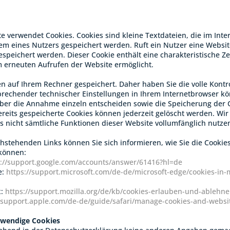
e verwendet Cookies. Cookies sind kleine Textdateien, die im In
m eines Nutzers gespeichert werden. Ruft ein Nutzer eine Websit
speichert werden. Dieser Cookie enthält eine charakteristische Zei
 erneuten Aufrufen der Website ermöglicht.
n auf Ihrem Rechner gespeichert. Daher haben Sie die volle Kontr
rechender technischer Einstellungen in Ihrem Internetbrowser kö
er die Annahme einzeln entscheiden sowie die Speicherung der 
ereits gespeicherte Cookies können jederzeit gelöscht werden. Wir
s nicht sämtliche Funktionen dieser Website vollumfänglich nutze
hstehenden Links können Sie sich informieren, wie Sie die Cookies
 können:
s://support.google.com/accounts/answer/61416?hl=de
e:
https://support.microsoft.com/de-de/microsoft-edge/cookies-in
x:
https://support.mozilla.org/de/kb/cookies-erlauben-und-ablehn
//support.apple.com/de-de/guide/safari/manage-cookies-and-websi
twendige Cookies