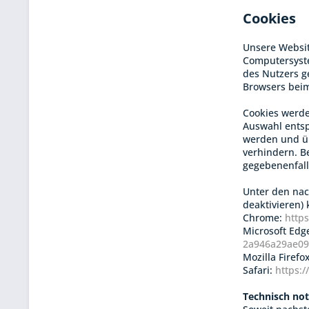
Cookies
Unsere Websit
Computersyste
des Nutzers ge
Browsers beim
Cookies werde
Auswahl entsp
werden und üb
verhindern. B
gegebenenfall
Unter den nac
deaktivieren)
Chrome:
http
Microsoft Edg
2a946a29ae09
Mozilla Firefo
Safari:
https:
Technisch no