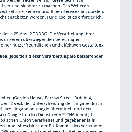
ht werden setzen wir nur diese technisch
ktiver und sicherer zu machen. Des Weiteren
echsel zu erkennen und Ihnen Services anzubieten.
ht angeboten werden. Für diese ist es erforderlich,
 des § 25 Abs. 2 TDDDG. Die Verarbeitung Ihrer
 aus unserem überwiegenden berechtigten
 einer nutzerfreundlichen und effektiven Gestaltung
ben, jederzeit dieser Verarbeitung Sie betreffender
mited (Gordon House, Barrow Street, Dublin 4,
nt dem Zweck der Unterscheidung der Eingabe durch
 Ihre Eingabe an Google übermittelt und dort
 von Google für den Dienst reCAPTCHA benötigte
päischen Union verarbeitet und gegebenenfalls
emessenheitsbeschluss der EU-Kommission vorhanden,
PF zertifiziert und damit verpflichtet, europäische