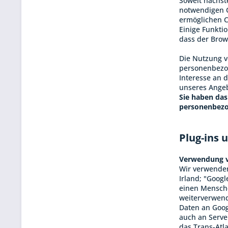
Soweit nachst
notwendigen C
ermöglichen C
Einige Funkti
dass der Brow
Die Nutzung v
personenbezog
Interesse an 
unseres Angeb
Sie haben das
personenbezo
Plug-ins 
Verwendung 
Wir verwenden
Irland; "Goog
einen Mensche
weiterverwend
Daten an Goog
auch an Serve
das Trans-Atla