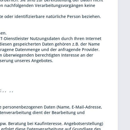
ei den nachfolgenden Verarbeitungsvorgängen keine
te oder identifizierbare natürliche Person beziehen.
hen.
T-Dienstleister Nutzungsdaten durch Ihren Internet
u diesen gespeicherten Daten gehören z.B. der Name
ertragene Datenmenge und der anfragende Provider.
rem überwiegenden berechtigten Interesse an der
esserung unseres Angebotes.
t:
,
,
,
,
Ihre personenbezogenen Daten (Name, E-Mail-Adresse,
atenverarbeitung dient der Bearbeitung und
. Beratung bei Kaufinteresse, Angebotserstellung)
, erfolgt diese Datenverarbeitung auf Grundlage des