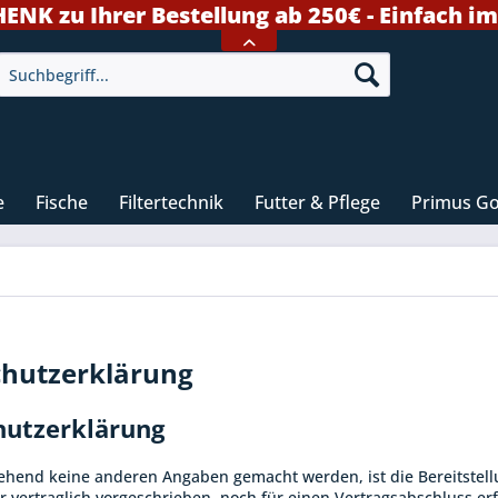
K zu Ihrer Bestellung ab 250€ - Einfach i
e
Fische
Filtertechnik
Futter & Pflege
Primus G
hutzerklärung
hutzerklärung
ehend keine anderen Angaben gemacht werden, ist die Bereitste
r vertraglich vorgeschrieben, noch für einen Vertragsabschluss erfo