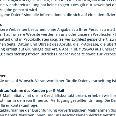
Eine Nichtbereitstellung hat keine Folgen. Dies gilt nur soweit b
Angabe gemacht wird.
ene Daten" sind alle Informationen, die sich auf eine identifizier
es
nsere Webseiten besuchen, ohne Angaben zu Ihrer Person zu mac
riff auf unsere Website werden an uns oder unseren Webhoster / I
ittelt und in Protokolldaten (sog. Server-Logfiles) gespeichert. Z
nen Seite, Datum und Uhrzeit des Abrufs, die IP-Adresse, die üb
ung erfolgt auf Grundlage des Art. 6 Abs. 1 lit. f DSGVO aus unse
g eines störungsfreien Betriebs unserer Website sowie zur Verb
her
Sie uns auf Wunsch. Verantwortlicher für die Datenverarbeitung is
taktaufnahme des Kunden per E-Mail
E-Mail initiativ mit uns in Geschäftskontakt treten, erheben wir 
xt) nur in dem von Ihnen zur Verfügung gestellten Umfang. Die D
Ihrer Kontaktanfrage.
aktaufnahme der Durchführung vorvertraglichen Maßnahmen (bspw
nen bereits zwischen Ihnen und uns geschlossenen Vertrag betrifft