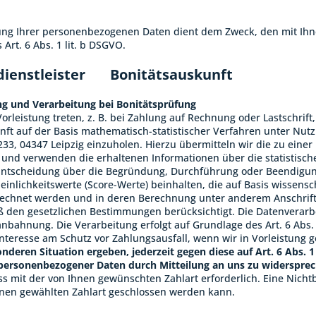
ung Ihrer personenbezogenen Daten dient dem Zweck, den mit Ihne
Art. 6 Abs. 1 lit. b DSGVO.
dienstleister
Bonitätsauskunft
g und Verarbeitung bei Bonitätsprüfung
Vorleistung treten, z. B. bei Zahlung auf Rechnung oder Lastschrift,
nft auf der Basis mathematisch-statistischer Verfahren unter Nut
233, 04347 Leipzig
einzuholen. Hierzu übermitteln wir die zu ein
 und verwenden die erhaltenen Informationen über die statistische
tscheidung über die Begründung, Durchführung oder Beendigung 
inlichkeitswerte (Score-Werte) beinhalten, die auf Basis wissensc
echnet werden und in deren Berechnung unter anderem Anschrift
den gesetzlichen Bestimmungen berücksichtigt. Die Datenverarbe
anbahnung. Die Verarbeitung erfolgt auf Grundlage des Art. 6 Abs
Interesse am Schutz vor Zahlungsausfall, wenn wir in Vorleistung 
onderen Situation ergeben, jederzeit gegen diese auf Art. 6 Abs. 
personenbezogener Daten durch Mitteilung an uns zu widersprec
s mit der von Ihnen gewünschten Zahlart erforderlich. Eine Nichtbe
hnen gewählten Zahlart geschlossen werden kann.