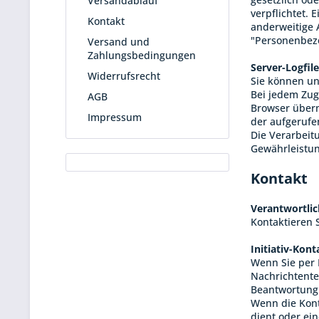
Versandablauf
verpflichtet. 
Kontakt
anderweitige 
"Personenbezog
Versand und
Zahlungsbedingungen
Server-Logfil
Widerrufsrecht
Sie können u
Bei jedem Zug
AGB
Browser überm
Impressum
der aufgerufe
Die Verarbeit
Gewährleistun
Kontakt
Verantwortlic
Kontaktieren 
Initiativ-Kon
Wenn Sie per 
Nachrichtente
Beantwortung 
Wenn die Kont
dient oder ei