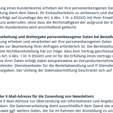
nung eines Kundenkontos erheben wir Ihre personenbezogenen Da
tung dient dem Zweck, Ihr Einkaufserlebnis zu verbessern und die
rfolgt auf Grundlage des Art. 6 Abs. 1 lit. a DSGVO mit Ihrer Einwi
 uns widerrufen, ohne dass die Rechtmäßigkeit der aufgrund der E
 Ihr Kundenkonto wird anschließend gelöscht.
rarbeitung und Weitergabe personenbezogener Daten bei Bestel
llung erheben und verarbeiten wir Ihre personenbezogenen Daten n
ie zur Bearbeitung Ihrer Anfragen erforderlich ist. Die Bereitstell
Eine Nichtbereitstellung hat zur Folge, dass kein Vertrag geschlos
Art. 6 Abs. 1 lit. b DSGVO und ist für die Erfüllung eines Vertrags
be Ihrer Daten erfolgt dabei beispielsweise an Versandunternehme
leister, Diensteanbieter für die Bestellabwicklung und IT-Dienstleis
Vorgaben. Der Umfang der Datenübermittlung beschränkt sich auf
ng
er E-Mail-Adresse für die Zusendung von Newslettern
re E-Mail-Adresse zur Übersendung von Informationen und Angebot
ben. Die Datenverarbeitung dient ausschließlich dem Zweck der we
sowie ggf. weitere Daten, die Sie im Rahmen der Anmeldung zu un