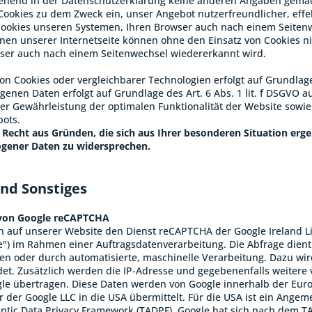
ehend in der Datenschutzerklärung keine anderen Angaben gemac
ookies zu dem Zweck ein, unser Angebot nutzerfreundlicher, effe
ookies unseren Systemen, Ihren Browser auch nach einem Seitenw
onen unserer Internetseite können ohne den Einsatz von Cookies nic
ser auch nach einem Seitenwechsel wiedererkannt wird.
on Cookies oder vergleichbarer Technologien erfolgt auf Grundlage
enen Daten erfolgt auf Grundlage des Art. 6 Abs. 1 lit. f DSGVO
der Gewährleistung der optimalen Funktionalität der Website sowie
ots.
 Recht aus Gründen, die sich aus Ihrer besonderen Situation erge
gener Daten zu widersprechen.
und Sonstiges
von Google reCAPTCHA
 auf unserer Website den Dienst reCAPTCHA der Google Ireland Li
le") im Rahmen einer Auftragsdatenverarbeitung. Die Abfrage die
n oder durch automatisierte, maschinelle Verarbeitung. Dazu wird
et. Zusätzlich werden die IP-Adresse und gegebenenfalls weitere
le übertragen. Diese Daten werden von Google innerhalb der Euro
r der Google LLC in die USA übermittelt. Für die USA ist ein Ang
ntic Data Privacy Framework (TADPF). Google hat sich nach dem TAD