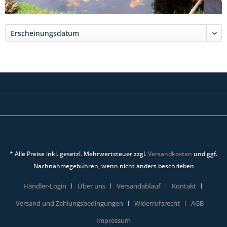
Service Hotline
Shop Service
Informationen
* Alle Preise inkl. gesetzl. Mehrwertsteuer zzgl.
Versandkosten
und ggf.
Nachnahmegebühren, wenn nicht anders beschrieben
Händler-Login
Über uns
Versandablauf
Kontakt
Versand und Zahlungsbedingungen
Widerrufsrecht
AGB
Impressum