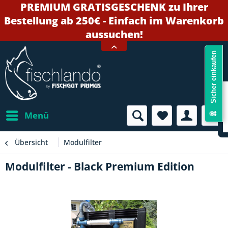
PREMIUM GRATISGESCHENK zu Ihrer
Bestellung ab 250€ - Einfach im Warenkorb
aussuchen!
Sicher einkaufen
Menü
Übersicht
Modulfilter
Modulfilter - Black Premium Edition